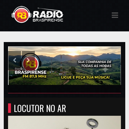
E
IAS
DOS
RAMAÇÃO
TOS
S
S
E
LOCUTOR NO AR
ATO