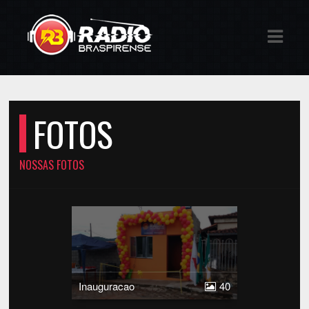
E
IAS
DOS
FOTOS
RAMAÇÃO
TOS
NOSSAS FOTOS
S
S
E
ATO
Inauguracao
40